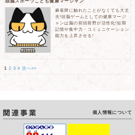
頭脳スポーツこども健康マージャン
麻雀牌に触れたことがなくても大丈
夫!頭脳ゲームとしての健康マージ
ャンは脳の前頭前野が活性化!短期
記憶や集中力・コミュニケーション
能力を上昇させる!
1
2
3
4
次へ>>
個人情報について